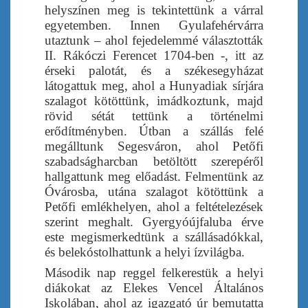
helyszínen meg is tekintettünk a várral
egyetemben. Innen Gyulafehérvárra
utaztunk – ahol fejedelemmé választották
II. Rákóczi Ferencet 1704-ben -, itt az
érseki palotát, és a székesegyházat
látogattuk meg, ahol a Hunyadiak sírjára
szalagot kötöttünk, imádkoztunk, majd
rövid sétát tettünk a történelmi
erődítményben. Útban a szállás felé
megálltunk Segesváron, ahol Petőfi
szabadságharcban betöltött szerepéről
hallgattunk meg előadást. Felmentünk az
Óvárosba, utána szalagot kötöttünk a
Petőfi emlékhelyen, ahol a feltételezések
szerint meghalt. Gyergyóújfaluba érve
este megismerkedtünk a szállásadókkal,
és belekóstolhattunk a helyi ízvilágba.
Második nap reggel felkerestük a helyi
diákokat az Elekes Vencel Általános
Iskolában, ahol az igazgató úr bemutatta