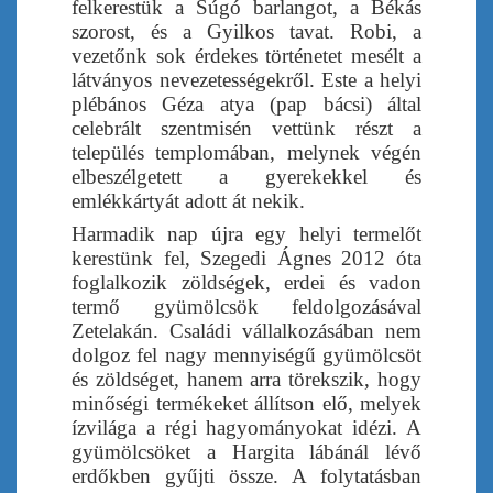
felkerestük a Súgó barlangot, a Békás
szorost, és a Gyilkos tavat. Robi, a
vezetőnk sok érdekes történetet mesélt a
látványos nevezetességekről. Este a helyi
plébános Géza atya (pap bácsi) által
celebrált szentmisén vettünk részt a
település templomában, melynek végén
elbeszélgetett a gyerekekkel és
emlékkártyát adott át nekik.
Harmadik nap újra egy helyi termelőt
kerestünk fel,
Szegedi Ágnes 2012 óta
foglalkozik zöldségek, erdei és vadon
termő gyümölcsök feldolgozásával
Zetelakán. Családi vállalkozásában nem
dolgoz fel nagy mennyiségű gyümölcsöt
és zöldséget, hanem arra törekszik, hogy
minőségi termékeket állítson elő, melyek
ízvilága a régi hagyományokat idézi. A
gyümölcsöket a Hargita lábánál lévő
erdőkben gyűjti össze.
A folytatásban