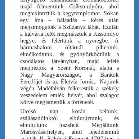
majd felmentünk Csíksomlyóra, ahol
megtekintettük a kegytemplomot. Sokan
egy ima – hálaadás – kérés után
megsimogatták a Szűzanya lábát. Ezután
a kálvária felől megmásztuk a Kissomlyó
hegyet és felértünk a nyeregbe. A
hármashalom oltárnál pihentük,
elmélkedtünk, és gyönyörködtünk a
csodálatos látványban, majd lefelé
megnéztük a Szent Koronát, alatta a
Nagy Magyarországot, a Barátok
Feredőjét és az Életvíz forrást. Napunk
végén Madéfalván felkerestük a székely
veszedelem emlék helyét, ahol szalagot
kötve megismertük a történetét.
Utolsó nap korán keltünk,
szállásadóinktól elbúcsúztunk, és
elindultunk hazafelé. Megálltunk
Marosvásárhelyen, ahol fejedelemmé
avatták II. Rákóczi Ferencet 1707-ben a