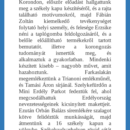
Korondon, először előadást hallgattunk
meg a székely kapu készítéséről, és a rajta
található motívumokról, majd Fábián
Zoltán kiemelkedő tevékenységet
folytató helyi személy, és felesége Erzsike
néni a taplógomba feldolgozásáról, és a
belőle előállítható termékekről tartott
bemutatót. illetve a korongozás
tudományát ismertük meg, és
alkalmaztuk a gyakorlatban.
Mindenki
készített kisebb – nagyobb művet, amit
hazahoztunk. Farkaslakán
megemlékeztünk a Trianoni emlékműnél,
és Tamási Áron sírjánál. Szelykefürdőn a
Mini Erdély Parkot fedeztük fel, ahol
megcsodálhattuk Erdélyország
nevezetességeinek kicsinyített makettjeit.
Ezután Orbán Balázs síremlékére szalagot
kötve felidéztük munkásságát, majd
átmentünk a 16 székely kapun a
völgybe. Székelyudvarhelyen rövid sétát