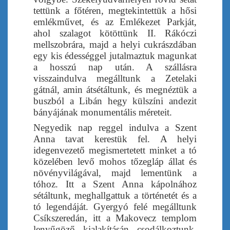
tettünk a főtéren, megtekintettük a hősi
emlékművet, és az Emlékezet Parkját,
ahol szalagot kötöttünk II. Rákóczi
mellszobrára, majd a helyi cukrászdában
egy kis édességgel jutalmaztuk magunkat
a hosszú nap után. A szállásra
visszaindulva megálltunk a Zetelaki
gátnál, amin átsétáltunk, és megnéztük a
buszból a Libán hegy külszíni andezit
bányájának monumentális méreteit.
Negyedik nap reggel indulva a Szent
Anna tavat kerestük fel. A helyi
idegenvezető megismertetett minket a tó
közelében levő mohos tőzegláp állat és
növényvilágával, majd lementünk a
tóhoz. Itt a Szent Anna kápolnához
sétáltunk, meghallgattuk a történetét és a
tó legendáját. Gyergyó felé megálltunk
Csíkszeredán, itt a Makovecz templom
lenyűgöző kialakításán csodálkoztunk,