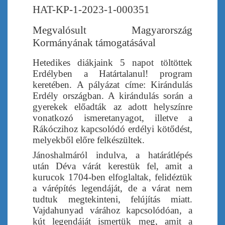
HAT-KP-1-2023-1-000351
Megvalósult Magyarország
Kormányának támogatásával
Hetedikes diákjaink 5 napot töltöttek
Erdélyben a Határtalanul! program
keretében. A pályázat címe:
Kirándulás
Erdély országban
. A kirándulás során a
gyerekek előadták az adott helyszínre
vonatkozó ismeretanyagot, illetve a
Rákóczihoz kapcsolódó erdélyi kötődést,
melyekből előre felkészültek.
Jánoshalmáról indulva, a határátlépés
után Déva várát kerestük fel, amit a
kurucok 1704-ben elfoglaltak, felidéztük
a várépítés legendáját, de a várat nem
tudtuk megtekinteni, felújítás miatt.
Vajdahunyad várához kapcsolódóan, a
kút legendáját ismertük meg, amit a