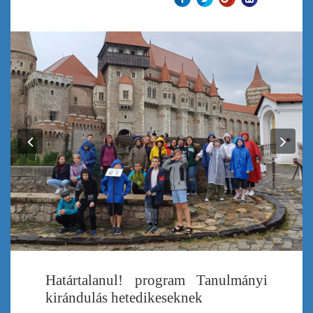
Previous
Nex
Határtalanul! program Tanulmányi
kirándulás hetedikeseknek