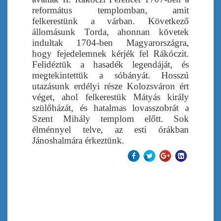
református templomban, amit
felkerestünk a várban. Következő
állomásunk Torda, ahonnan követek
indultak 1704-ben Magyarországra,
hogy fejedelemnek kérjék fel Rákóczit.
Felidéztük a hasadék legendáját, és
megtekintettük a sóbányát. Hosszú
utazásunk erdélyi része Kolozsváron ért
véget, ahol felkerestük Mátyás király
szülőházát, és hatalmas lovasszobrát a
Szent Mihály templom előtt. Sok
élménnyel telve, az esti órákban
Jánoshalmára érkeztünk.
Előző
Tovább