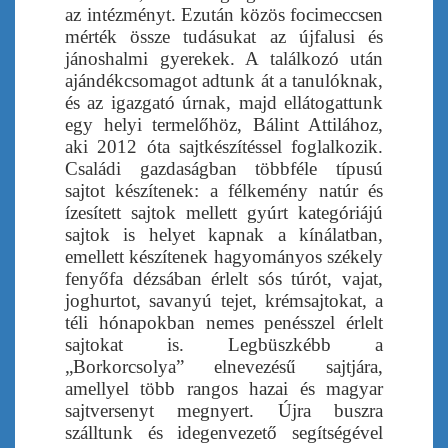
az intézményt. Ezután közös focimeccsen
mérték össze tudásukat az újfalusi és
jánoshalmi gyerekek. A találkozó után
ajándékcsomagot adtunk át a tanulóknak,
és az igazgató úrnak, majd ellátogattunk
egy helyi termelőhöz,
Bálint Attilához,
aki 2012 óta sajtkészítéssel foglalkozik.
Családi gazdaságban többféle típusú
sajtot készítenek: a félkemény natúr és
ízesített sajtok mellett gyúrt kategóriájú
sajtok is helyet kapnak a kínálatban,
emellett készítenek hagyományos székely
fenyőfa dézsában érlelt sós túrót, vajat,
joghurtot, savanyú tejet, krémsajtokat, a
téli hónapokban nemes penésszel érlelt
sajtokat is. Legbüszkébb a
„Borkorcsolya” elnevezésű sajtjára,
amellyel több rangos hazai és magyar
sajtversenyt megnyert.
Újra buszra
szálltunk és idegenvezető segítségével