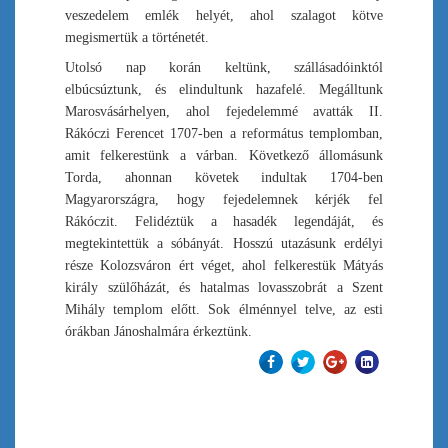
veszedelem emlék helyét, ahol szalagot kötve
megismertük a történetét.
Utolsó nap korán keltünk, szállásadóinktól
elbúcsúztunk, és elindultunk hazafelé. Megálltunk
Marosvásárhelyen, ahol fejedelemmé avatták II.
Rákóczi Ferencet 1707-ben a református templomban,
amit felkerestünk a várban. Következő állomásunk
Torda, ahonnan követek indultak 1704-ben
Magyarországra, hogy fejedelemnek kérjék fel
Rákóczit. Felidéztük a hasadék legendáját, és
megtekintettük a sóbányát. Hosszú utazásunk erdélyi
része Kolozsváron ért véget, ahol felkerestük Mátyás
király szülőházát, és hatalmas lovasszobrát a Szent
Mihály templom előtt. Sok élménnyel telve, az esti
órákban Jánoshalmára érkeztünk.
Előző
Tovább