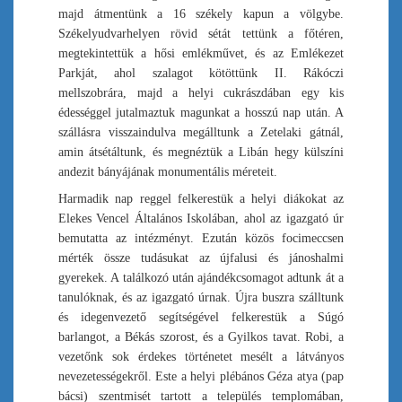
majd átmentünk a 16 székely kapun a völgybe.
Székelyudvarhelyen rövid sétát tettünk a főtéren,
megtekintettük a hősi emlékművet, és az Emlékezet
Parkját, ahol szalagot kötöttünk II. Rákóczi
mellszobrára, majd a helyi cukrászdában egy kis
édességgel jutalmaztuk magunkat a hosszú nap után. A
szállásra visszaindulva megálltunk a Zetelaki gátnál,
amin átsétáltunk, és megnéztük a Libán hegy külszíni
andezit bányájának monumentális méreteit.
Harmadik nap reggel felkerestük a helyi diákokat az
Elekes Vencel Általános Iskolában, ahol az igazgató úr
bemutatta az intézményt. Ezután közös focimeccsen
mérték össze tudásukat az újfalusi és jánoshalmi
gyerekek. A találkozó után ajándékcsomagot adtunk át a
tanulóknak, és az igazgató úrnak. Újra buszra szálltunk
és idegenvezető segítségével felkerestük a Súgó
barlangot, a Békás szorost, és a Gyilkos tavat. Robi, a
vezetőnk sok érdekes történetet mesélt a látványos
nevezetességekről. Este a helyi plébános Géza atya (pap
bácsi) szentmisét tartott a település templomában,