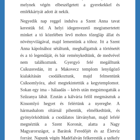
melynek végén elbeszélgetett a gyerekekkel és
emlékkártyát adott át nekik.
Negyedik nap reggel indulva a Szent Anna tavat
kerestük fel. A helyi idegenvezető megismertetett
minket a tó közelében levő mohos tőzegláp állat és
növényvilágával, majd lementünk a tóhoz. Itt a Szent
Anna kápolnához sétáltunk, meghallgattuk a történetét
és a tó legendáját, és bár reménykedtünk, de medvével
nem találkoztunk. Gyergyó felé megálltunk
Csíkszeredán, itt a Makovecz templom lenyűgöző
kialakításán csodálkoztunk, majd felmentünk
Csíksomlyóra, ahol megtekintettük a kegytemplomot.
Sokan egy ima – hálaadás – kérés után megsimogatták a
Szűzanya lábát. Ezután a kálvária felől megmásztuk a
Kissomlyó hegyet és felértünk a nyeregbe. A
hármashalom oltárnál pihentük, elmélkedtünk, és
gyönyörködtünk a csodálatos látványban, majd lefelé
megnéztük a Szent Koronát, alatta a Nagy
Magyarországot, a Barátok Feredőjét és az Életvíz
forrást. Napunk végén Madéfalván felkerestük a székely