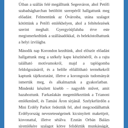
Útban a szállás felé megálltunk Segesváron, ahol Petőfi
szabadságharcban betöltött szerepéről hallgattunk meg
előadást. Felmentünk az Óvárosba, utána szalagot
kötöttünk a Petőfi emlékhelyen, ahol a feltételezések
szerint meghalt. Gyergyóújfaluba érve este
megismerkedtünk a szállásadókkal, és belekóstolhattunk
a helyi ízvilágba.
Második nap Korondon kezdtünk, ahol először előadást
hallgattunk meg a székely kapu készítéséről, és a rajta
található motívumokról, majd a taplógomba
feldolgozásáról, és a belőle előállítható termékekről
kaptunk tájékoztatást, illetve a korongozás tudományát
ismertük meg, és alkalmaztuk a gyakorlatban.
Mindenki készített kisebb – nagyobb művet, amit
hazahoztunk. Farkaslakán megemlékeztünk a Trianoni
emlékműnél, és Tamási Áron sírjánál. Szelykefürdőn a
Mini Erdély Parkot fedeztük fel, ahol megcsodálhattuk
Erdélyország nevezetességeinek kicsinyített makettjeit,
kisvonattal, illetve sétálva. Ezután Orbán Balázs
síremlékére szalagot kötve felidéztük munkásságát,