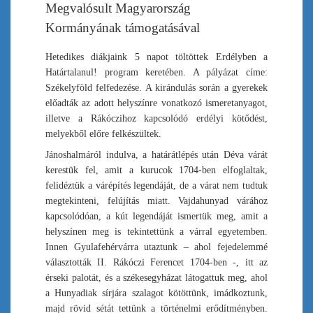
Megvalósult Magyarország
Kormányának támogatásával
Hetedikes diákjaink 5 napot töltöttek Erdélyben a
Határtalanul! program keretében. A pályázat címe:
Székelyföld felfedezése. A kirándulás során a gyerekek
előadták az adott helyszínre vonatkozó ismeretanyagot,
illetve a Rákóczihoz kapcsolódó erdélyi kötődést,
melyekből előre felkészültek.
Jánoshalmáról indulva, a határátlépés után Déva várát
kerestük fel, amit a kurucok 1704-ben elfoglaltak,
felidéztük a várépítés legendáját, de a várat nem tudtuk
megtekinteni, felújítás miatt. Vajdahunyad várához
kapcsolódóan, a kút legendáját ismertük meg, amit a
helyszínen meg is tekintettünk a várral egyetemben.
Innen Gyulafehérvárra utaztunk – ahol fejedelemmé
választották II. Rákóczi Ferencet 1704-ben -, itt az
érseki palotát, és a székesegyházat látogattuk meg, ahol
a Hunyadiak sírjára szalagot kötöttünk, imádkoztunk,
majd rövid sétát tettünk a történelmi erődítményben.