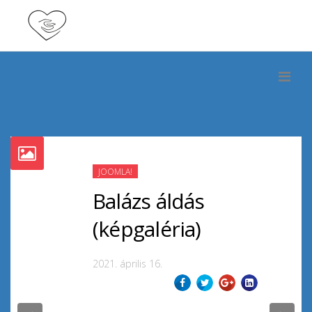
JOOMLA!
Balázs áldás
(képgaléria)
2021. április 16.