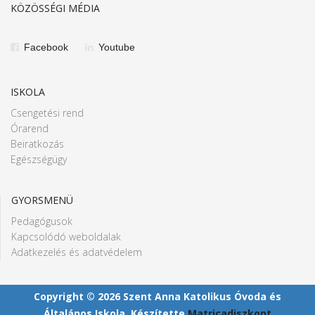
KÖZÖSSÉGI MÉDIA
Facebook
Youtube
ISKOLA
Csengetési rend
Órarend
Beiratkozás
Egészségügy
GYORSMENÜ
Pedagógusok
Kapcsolódó weboldalak
Adatkezelés és adatvédelem
Copyright © 2026 Szent Anna Katolikus Óvoda és
Általános Iskola. Készítette
Matricadiszkont